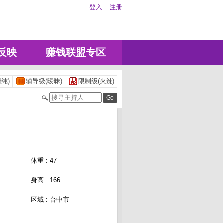
登入
注册
反映
赚钱联盟专区
纯)
辅导级(暧昧)
限制级(火辣)
体重 : 47
身高 : 166
区域 : 台中市