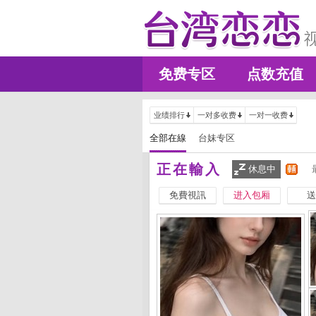
免费专区
点数充值
业绩排行
一对多收费
一对一收费
全部在線
台妹专区
正在輸入
休息中
免費視訊
进入包厢
送