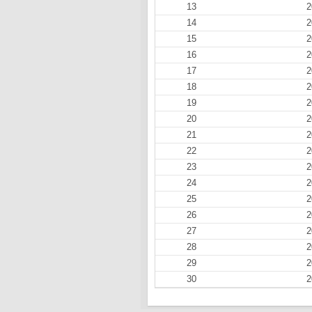
13
2
14
2
15
2
16
2
17
2
18
2
19
2
20
2
21
2
22
2
23
2
24
2
25
2
26
2
27
2
28
2
29
2
30
2