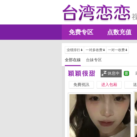
免费专区
点数充值
业绩排行
一对多收费
一对一收费
全部在線
台妹专区
穎穎很甜
休息中
免費視訊
进入包厢
送