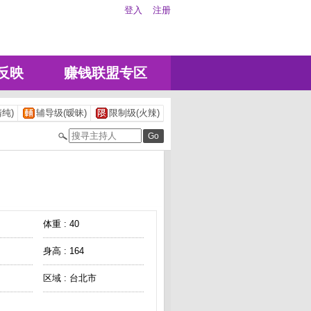
登入
注册
反映
赚钱联盟专区
纯)
辅导级(暧昧)
限制级(火辣)
体重 : 40
身高 : 164
区域 : 台北市