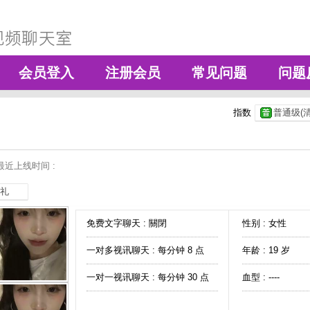
会员登入
注册会员
常见问题
问题
指数
普通级(清
最近上线时间 :
礼
免费文字聊天 :
關閉
性别 : 女性
一对多视讯聊天 :
每分钟 8 点
年龄 : 19 岁
一对一视讯聊天 :
每分钟 30 点
血型 : ----