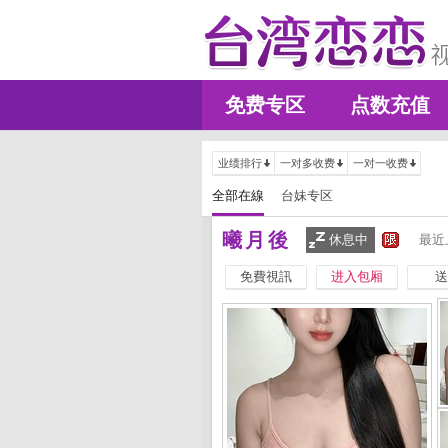
免费专区
点数充值
业绩排行
一对多收费
一对一收费
全部在線
台妹专区
曦月後
休息中
最近
免費視訊
进入包厢
送