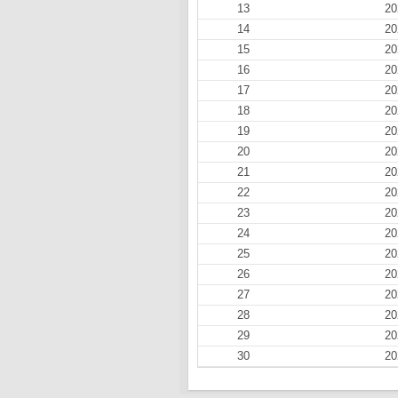
13
20
14
20
15
20
16
20
17
20
18
20
19
20
20
20
21
20
22
20
23
20
24
20
25
20
26
20
27
20
28
20
29
20
30
20