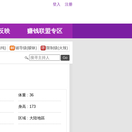
登入
注册
反映
赚钱联盟专区
纯)
辅导级(暧昧)
限制级(火辣)
体重 : 36
身高 : 173
区域 : 大陸地區