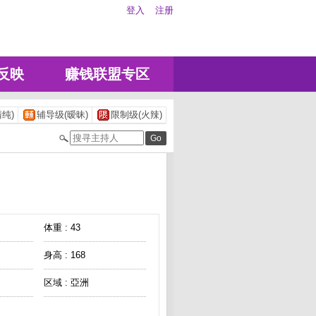
登入
注册
反映
赚钱联盟专区
纯)
辅导级(暧昧)
限制级(火辣)
体重 : 43
身高 : 168
区域 : 亞洲