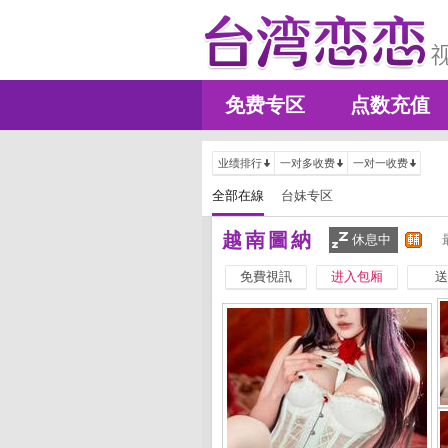
免费专区
点数充值
业绩排行
一对多收费
一对一收费
全部在線
台妹专区
越南圖納
休息中
免費視訊
进入包厢
送